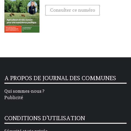
Consulter ce numéro
A PROPOS DE JOURNAL DES COMMUNES
Qui sommes-nous ?
Publicité
CONDITIONS D’UTILISATION