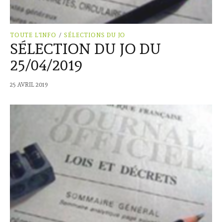
TOUTE L'INFO
/
SÉLECTIONS DU JO
SÉLECTION DU JO DU
25/04/2019
25 AVRIL 2019