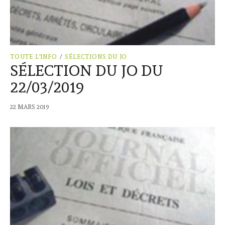
TOUTE L'INFO
/
SÉLECTIONS DU JO
SÉLECTION DU JO DU
22/03/2019
22 MARS 2019