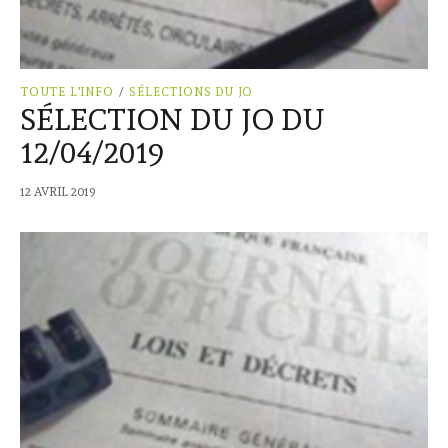
TOUTE L'INFO
/
SÉLECTIONS DU JO
SÉLECTION DU JO DU
12/04/2019
12 AVRIL 2019