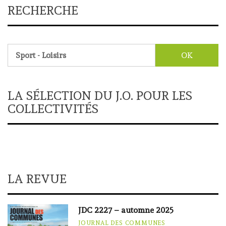
RECHERCHE
Rechercher :
LA SÉLECTION DU J.O. POUR LES
COLLECTIVITÉS
LA REVUE
JDC 2227 – automne 2025
JOURNAL DES COMMUNES