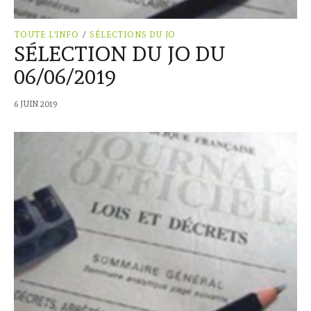
TOUTE L'INFO
/
SÉLECTIONS DU JO
SÉLECTION DU JO DU
06/06/2019
6 JUIN 2019