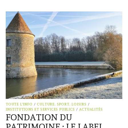
TOUTE L'INFO
/
CULTURE, SPORT, LOISIRS
/
INSTITUTIONS ET SERVICES PUBLICS
/
ACTUALITÉS
FONDATION DU
PATRIMOINE : LE LABEL