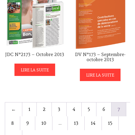
JDC N°2173 – Octobre 2013
DV N°173 – Septembre-
octobre 2013
LIRE LA SUITE
LIRE LA SUITE
←
1
2
3
4
5
6
7
8
9
10
…
13
14
15