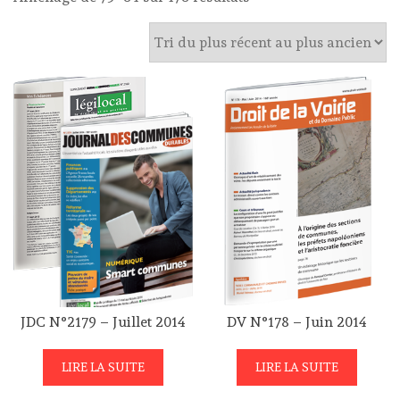
du
plus
récent
au
plus
ancien
JDC N°2179 – Juillet 2014
DV N°178 – Juin 2014
LIRE LA SUITE
LIRE LA SUITE