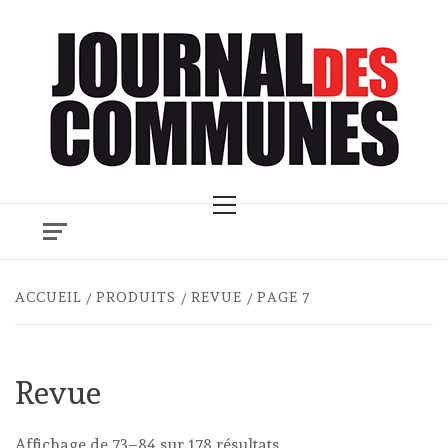
Skip
to
content
Primary
Menu
ACCUEIL
PRODUITS
REVUE
PAGE 7
Revue
Trié
Affichage de 73–84 sur 178 résultats