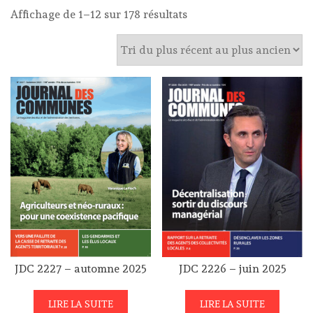
Trié
Affichage de 1–12 sur 178 résultats
du
plus
récent
au
plus
ancien
JDC 2227 – automne 2025
JDC 2226 – juin 2025
LIRE LA SUITE
LIRE LA SUITE