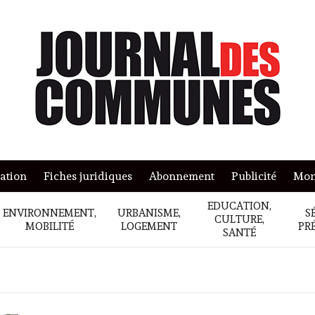
mation
Fiches juridiques
Abonnement
Publicité
Mon
EDUCATION,
ENVIRONNEMENT,
URBANISME,
S
CULTURE,
MOBILITÉ
LOGEMENT
PR
SANTÉ