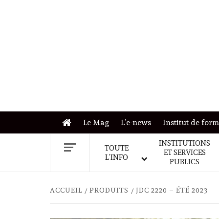
Skip
to
content
Le Mag
L’e-news
Institut de for
INSTITUTIONS
TOUTE
ET SERVICES
L’INFO
PUBLICS
ACCUEIL
PRODUITS
JDC 2220 – ÉTÉ 2023