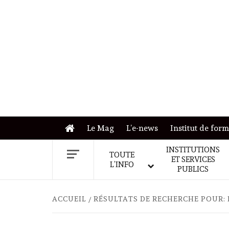
Skip
to
content
Le Mag
L’e-news
Institut de for
INSTITUTIONS
TOUTE
ET SERVICES
L’INFO
PUBLICS
ACCUEIL
RÉSULTATS DE RECHERCHE POUR