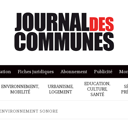
mation
Fiches juridiques
Abonnement
Publicité
Mon
EDUCATION,
ENVIRONNEMENT,
URBANISME,
S
CULTURE,
MOBILITÉ
LOGEMENT
PR
SANTÉ
: ENVIRONNEMENT SONORE