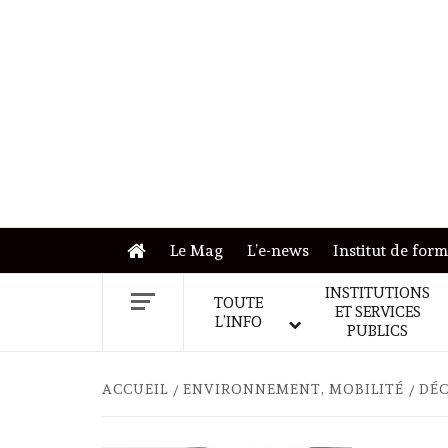
Skip
to
content
Le Mag
L’e-news
Institut de for
INSTITUTIONS
TOUTE
ET SERVICES
L’INFO
PUBLICS
ACCUEIL
ENVIRONNEMENT, MOBILITÉ
DÉC