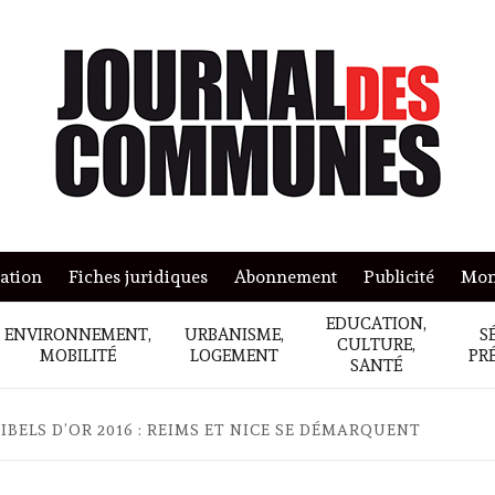
mation
Fiches juridiques
Abonnement
Publicité
Mon
EDUCATION,
ENVIRONNEMENT,
URBANISME,
S
CULTURE,
MOBILITÉ
LOGEMENT
PR
SANTÉ
IBELS D’OR 2016 : REIMS ET NICE SE DÉMARQUENT