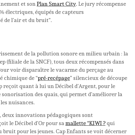
onnement et son
Plan Smart City
. Le jury récompense
00% électriques, équipés de capteurs
e l’air et du bruit”.
issement de la pollution sonore en milieu urbain : la
ep (filiale de la SNCF), tous deux récompensés dans
Pour voir disparaître le vacarme du perçage au
é chimique de “
pré-recépage
” silencieux de découpe
p reçoit quant à lui un Décibel d’Argent, pour le
 sonorisation des quais, qui permet d’améliorer la
 les nuisances.
, deux innovations pédagogiques sont
oit le Décibel d’Or pour sa
mallette “KIWI ?
qui
u bruit pour les jeunes. Cap Enfants se voit décerner