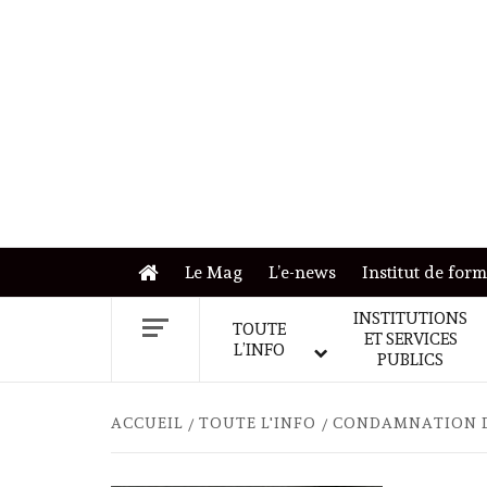
Skip
to
content
Le Mag
L’e-news
Institut de for
INSTITUTIONS
TOUTE
ET SERVICES
L’INFO
PUBLICS
ACCUEIL
TOUTE L'INFO
CONDAMNATION DU