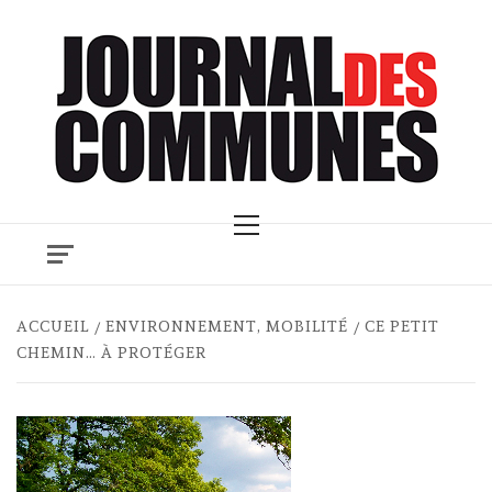
Skip
to
content
Primary
Menu
ACCUEIL
ENVIRONNEMENT, MOBILITÉ
CE PETIT
CHEMIN… À PROTÉGER