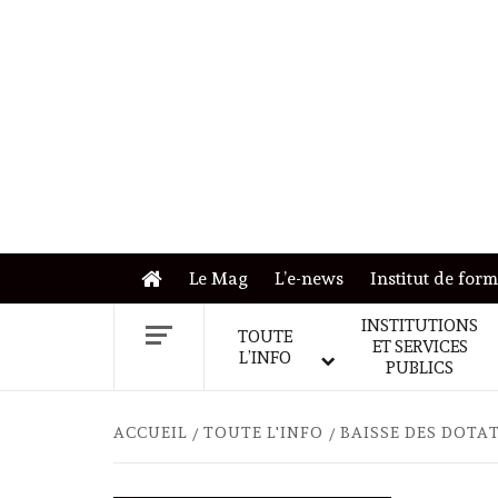
Skip
to
content
Le Mag
L’e-news
Institut de for
INSTITUTIONS
TOUTE
ET SERVICES
L’INFO
PUBLICS
ACCUEIL
TOUTE L'INFO
BAISSE DES DOTAT