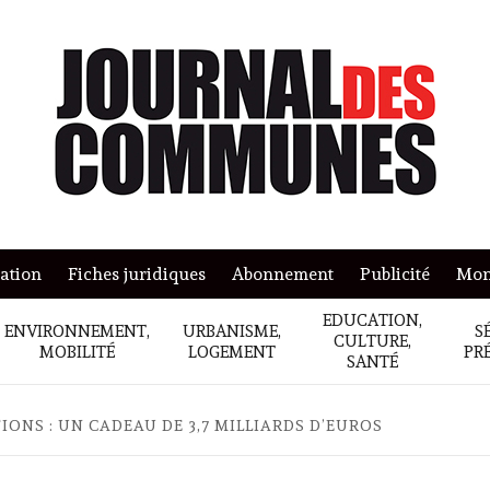
mation
Fiches juridiques
Abonnement
Publicité
Mon
EDUCATION,
ENVIRONNEMENT,
URBANISME,
S
CULTURE,
MOBILITÉ
LOGEMENT
PR
SANTÉ
IONS : UN CADEAU DE 3,7 MILLIARDS D’EUROS