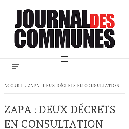
Skip
to
content
Primary
Menu
ACCUEIL
ZAPA : DEUX DÉCRETS EN CONSULTATION
ZAPA : DEUX DÉCRETS
EN CONSULTATION