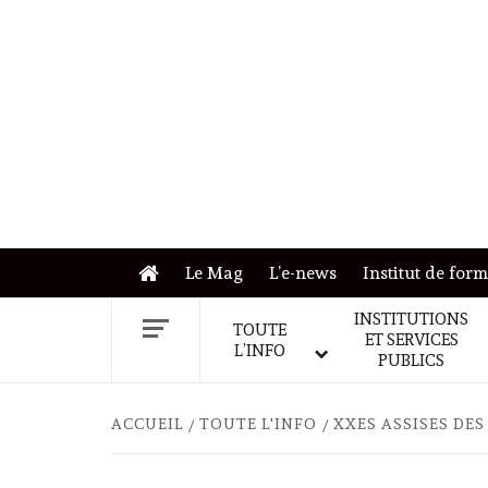
Skip
to
content
Le Mag
L’e-news
Institut de for
INSTITUTIONS
TOUTE
ET SERVICES
L’INFO
PUBLICS
ACCUEIL
TOUTE L'INFO
XXES ASSISES DES