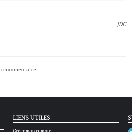
JDC
un commentaire.
LIENS UTILES
S
Créer mon compte