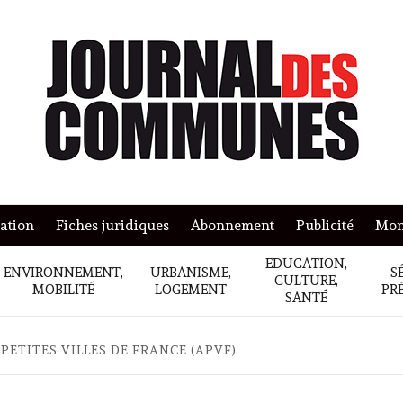
mation
Fiches juridiques
Abonnement
Publicité
Mon
EDUCATION,
ENVIRONNEMENT,
URBANISME,
S
CULTURE,
MOBILITÉ
LOGEMENT
PR
SANTÉ
 PETITES VILLES DE FRANCE (APVF)