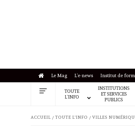
Skip
to
content
Le Mag
L’e-news
Institut de for
INSTITUTIONS
TOUTE
ET SERVICES
L’INFO
PUBLICS
ACCUEIL
TOUTE L'INFO
VILLES NUMÉRIQU