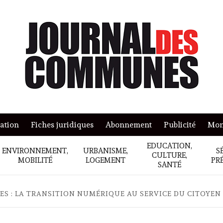
mation
Fiches juridiques
Abonnement
Publicité
Mon
EDUCATION,
ENVIRONNEMENT,
URBANISME,
S
CULTURE,
MOBILITÉ
LOGEMENT
PR
SANTÉ
ES : LA TRANSITION NUMÉRIQUE AU SERVICE DU CITOYEN