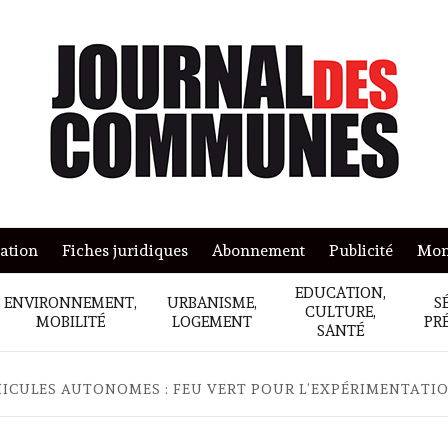
mation
Fiches juridiques
Abonnement
Publicité
Mon
EDUCATION,
ENVIRONNEMENT,
URBANISME,
S
CULTURE,
MOBILITÉ
LOGEMENT
PR
SANTÉ
ICULES AUTONOMES : FEU VERT POUR L’EXPÉRIMENTATI