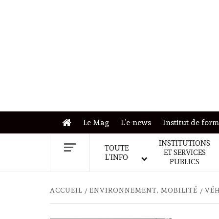
Skip
to
content
Le Mag
L’e-news
Institut de for
INSTITUTIONS
TOUTE
ET SERVICES
L’INFO
PUBLICS
ACCUEIL
ENVIRONNEMENT, MOBILITÉ
VÉH