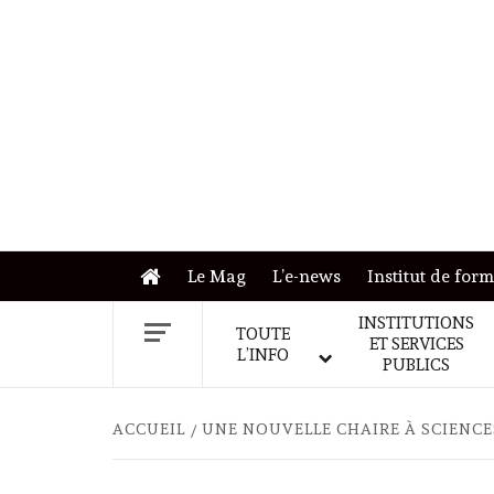
Skip
to
content
Le Mag
L’e-news
Institut de for
INSTITUTIONS
TOUTE
ET SERVICES
L’INFO
PUBLICS
ACCUEIL
UNE NOUVELLE CHAIRE À SCIENCE