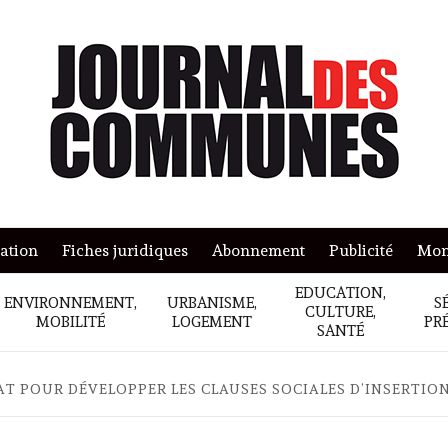
mation
Fiches juridiques
Abonnement
Publicité
Mon
EDUCATION,
ENVIRONNEMENT,
URBANISME,
S
CULTURE,
MOBILITÉ
LOGEMENT
PR
SANTÉ
T POUR DÉVELOPPER LES CLAUSES SOCIALES D’INSERTI