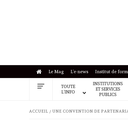
Skip
to
content
Le Mag
L’e-news
Institut de for
INSTITUTIONS
TOUTE
ET SERVICES
L’INFO
PUBLICS
ACCUEIL
UNE CONVENTION DE PARTENARIA