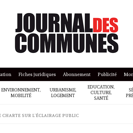
mation
Fiches juridiques
Abonnement
Publicité
Mon
EDUCATION,
ENVIRONNEMENT,
URBANISME,
S
CULTURE,
MOBILITÉ
LOGEMENT
PR
SANTÉ
 CHARTE SUR L’ÉCLAIRAGE PUBLIC