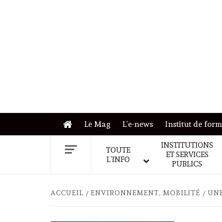
Skip
to
content
Le Mag
L’e-news
Institut de for
INSTITUTIONS
TOUTE
ET SERVICES
L’INFO
PUBLICS
ACCUEIL
ENVIRONNEMENT, MOBILITÉ
UNE