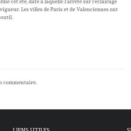
é cet été, date à laquelle l’arrêté sur l’éclairage
vigueur. Les villes de Paris et de Valenciennes ont
outil.
un commentaire.
LIENS UTILES
S