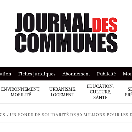
mation
Fiches juridiques
Abonnement
Publicité
Mon
EDUCATION,
ENVIRONNEMENT,
URBANISME,
S
CULTURE,
MOBILITÉ
LOGEMENT
PR
SANTÉ
ICS
UN FONDS DE SOLIDARITÉ DE 50 MILLIONS POUR LES