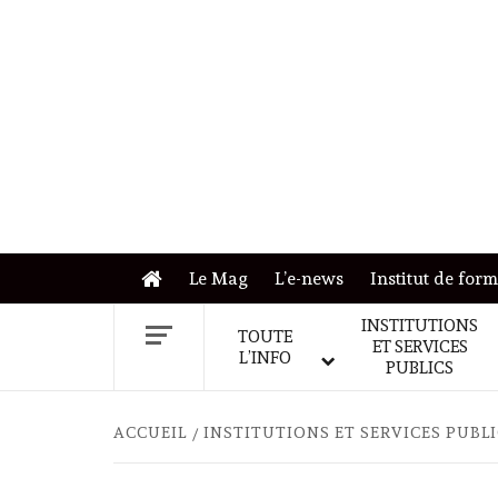
Skip
to
content
Le Mag
L’e-news
Institut de for
INSTITUTIONS
TOUTE
ET SERVICES
L’INFO
PUBLICS
ACCUEIL
INSTITUTIONS ET SERVICES PUBL