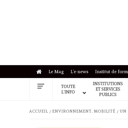
Skip
to
content
Le Mag
L’e-news
Institut de for
INSTITUTIONS
TOUTE
ET SERVICES
L’INFO
PUBLICS
ACCUEIL
ENVIRONNEMENT, MOBILITÉ
UN 