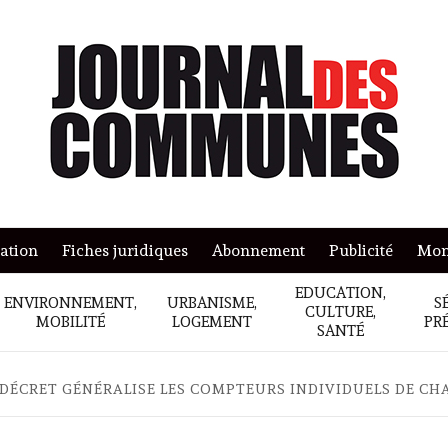
mation
Fiches juridiques
Abonnement
Publicité
Mon
EDUCATION,
ENVIRONNEMENT,
URBANISME,
S
CULTURE,
MOBILITÉ
LOGEMENT
PR
SANTÉ
DÉCRET GÉNÉRALISE LES COMPTEURS INDIVIDUELS DE CH