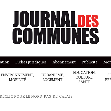
mation
Fiches juridiques
Abonnement
Publicité
Mon
EDUCATION,
ENVIRONNEMENT,
URBANISME,
S
CULTURE,
MOBILITÉ
LOGEMENT
PR
SANTÉ
DÉCLIC POUR LE NORD-PAS-DE-CALAIS