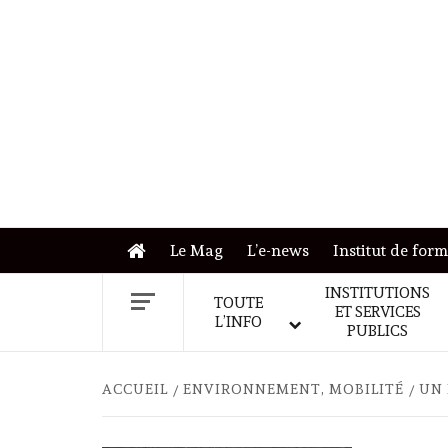
Skip
to
content
Le Mag
L’e-news
Institut de for
INSTITUTIONS
TOUTE
ET SERVICES
L’INFO
PUBLICS
ACCUEIL
ENVIRONNEMENT, MOBILITÉ
UN 