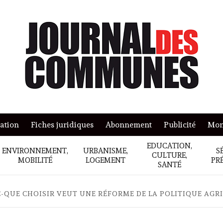
mation
Fiches juridiques
Abonnement
Publicité
Mon
EDUCATION,
ENVIRONNEMENT,
URBANISME,
S
CULTURE,
MOBILITÉ
LOGEMENT
PR
SANTÉ
-QUE CHOISIR VEUT UNE RÉFORME DE LA POLITIQUE AGR