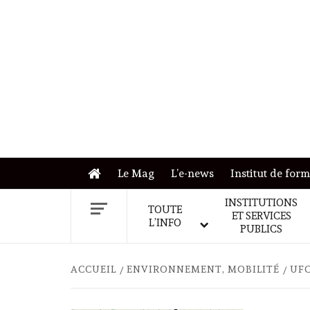
Skip
to
content
Le Mag
L’e-news
Institut de for
INSTITUTIONS
TOUTE
ET SERVICES
L’INFO
PUBLICS
ACCUEIL
ENVIRONNEMENT, MOBILITÉ
UFC