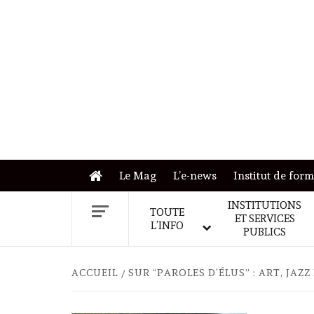
Skip
to
content
Le Mag
L’e-news
Institut de for
INSTITUTIONS
TOUTE
ET SERVICES
L’INFO
PUBLICS
ACCUEIL
SUR “PAROLES D’ÉLUS” : ART, JA