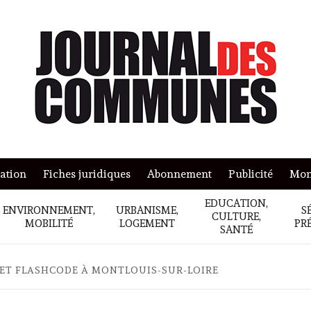
mation
Fiches juridiques
Abonnement
Publicité
Mon
EDUCATION,
ENVIRONNEMENT,
URBANISME,
S
CULTURE,
MOBILITÉ
LOGEMENT
PR
SANTÉ
ZZ ET FLASHCODE À MONTLOUIS-SUR-LOIRE