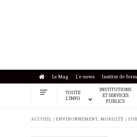
Skip
to
content
Le Mag
L’e-news
Institut de for
INSTITUTIONS
TOUTE
ET SERVICES
L’INFO
PUBLICS
ACCUEIL
ENVIRONNEMENT, MOBILITÉ
SUB