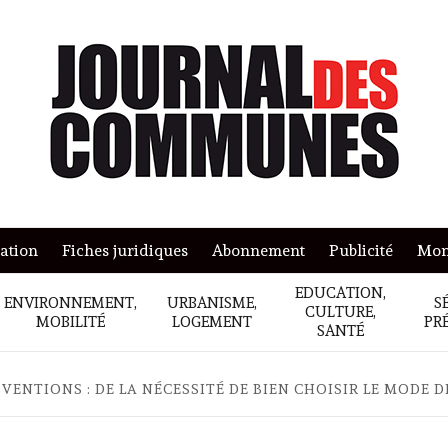
mation
Fiches juridiques
Abonnement
Publicité
Mon
EDUCATION,
ENVIRONNEMENT,
URBANISME,
S
CULTURE,
MOBILITÉ
LOGEMENT
PR
SANTÉ
VENTIONS : DE LA NÉCESSITÉ DE BIEN CHOISIR LE MODE 