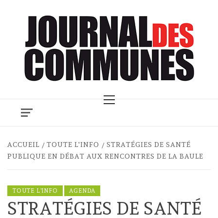
Skip
to
content
Primary
Menu
ACCUEIL
TOUTE L'INFO
STRATÉGIES DE SANTÉ
PUBLIQUE EN DÉBAT AUX RENCONTRES DE LA BAULE
TOUTE L'INFO
AGENDA
STRATÉGIES DE SANTÉ