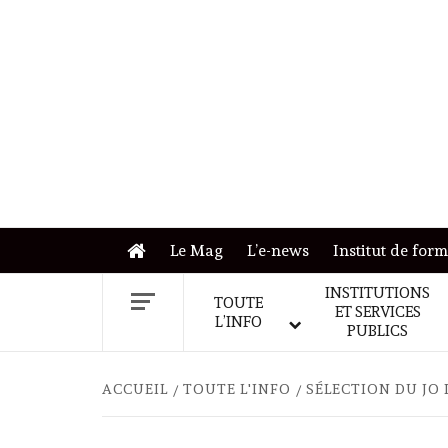
Skip
to
content
Le Mag
L’e-news
Institut de for
INSTITUTIONS
TOUTE
ET SERVICES
L’INFO
PUBLICS
ACCUEIL
TOUTE L'INFO
SÉLECTION DU JO D