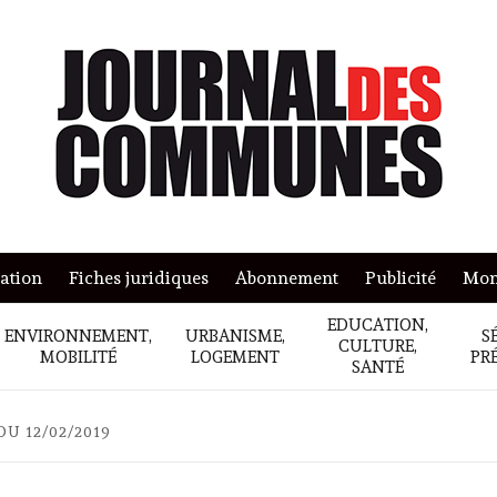
mation
Fiches juridiques
Abonnement
Publicité
Mon
EDUCATION,
ENVIRONNEMENT,
URBANISME,
S
CULTURE,
MOBILITÉ
LOGEMENT
PR
SANTÉ
U 12/02/2019