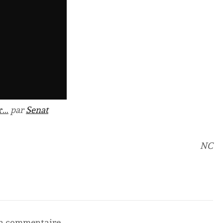
ir…
par
Senat
NC
un commentaire.