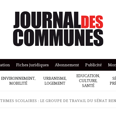
mation
Fiches juridiques
Abonnement
Publicité
Mon
EDUCATION,
ENVIRONNEMENT,
URBANISME,
S
CULTURE,
MOBILITÉ
LOGEMENT
PR
SANTÉ
THMES SCOLAIRES : LE GROUPE DE TRAVAIL DU SÉNAT RE