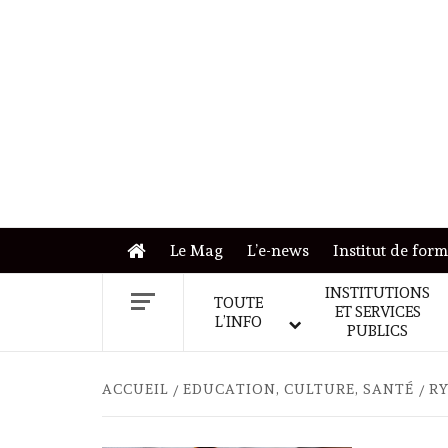
Skip
to
content
Le Mag
L’e-news
Institut de for
INSTITUTIONS
TOUTE
ET SERVICES
L’INFO
PUBLICS
ACCUEIL
EDUCATION, CULTURE, SANTÉ
RY