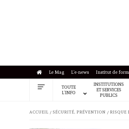
Skip
to
content
Le Mag
L’e-news
Institut de for
INSTITUTIONS
TOUTE
ET SERVICES
L’INFO
PUBLICS
ACCUEIL
SÉCURITÉ, PRÉVENTION
RISQUE 