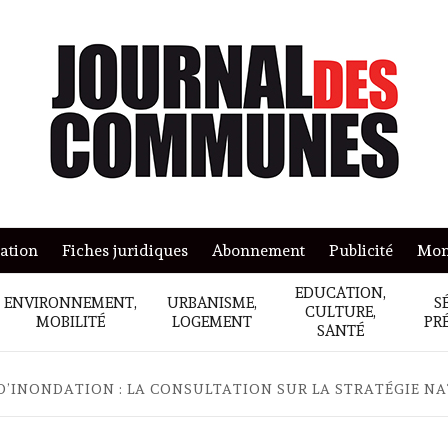
mation
Fiches juridiques
Abonnement
Publicité
Mon
EDUCATION,
ENVIRONNEMENT,
URBANISME,
S
CULTURE,
MOBILITÉ
LOGEMENT
PR
SANTÉ
D’INONDATION : LA CONSULTATION SUR LA STRATÉGIE N