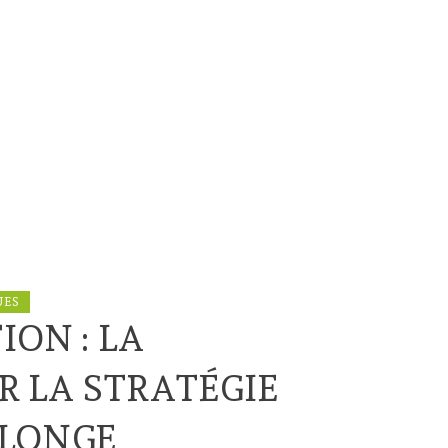
UES
ION : LA
 LA STRATÉGIE
OLONGE