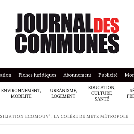
mation
Fiches juridiques
Abonnement
Publicité
Mon
EDUCATION,
ENVIRONNEMENT,
URBANISME,
S
CULTURE,
MOBILITÉ
LOGEMENT
PR
SANTÉ
SILIATION ECOMOUV’ : LA COLÈRE DE METZ MÉTROPOLE