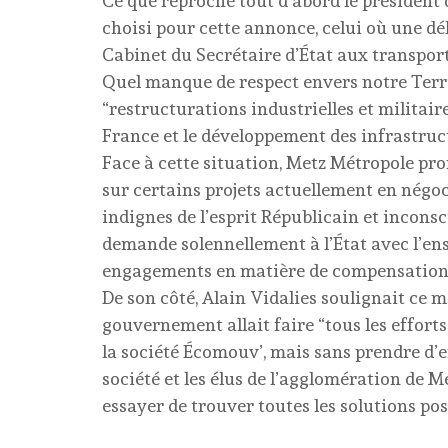
Ce que reproche tout d’abord le présiden
choisi pour cette annonce, celui où une dé
Cabinet du Secrétaire d’État aux transpor
Quel manque de respect envers notre Terri
“restructurations industrielles et militair
France et le développement des infrastructu
Face à cette situation, Metz Métropole prom
sur certains projets actuellement en négoc
indignes de l’esprit Républicain et incon
demande solennellement à l’État avec l’ens
engagements en matière de compensations m
De son côté, Alain Vidalies soulignait ce m
gouvernement allait faire “tous les effort
la société Écomouv’, mais sans prendre d’e
société et les élus de l’agglomération de M
essayer de trouver toutes les solutions poss