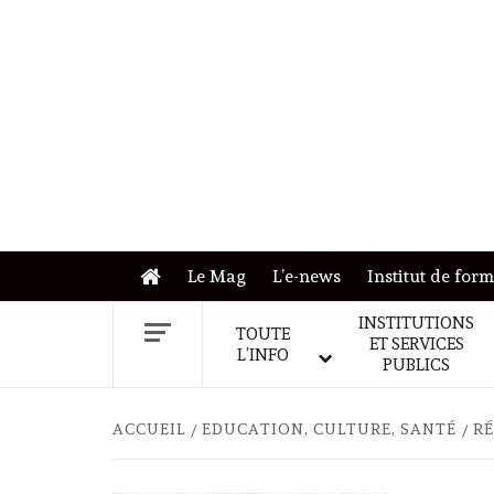
Skip
to
content
Le Mag
L’e-news
Institut de for
INSTITUTIONS
TOUTE
ET SERVICES
L’INFO
PUBLICS
ACCUEIL
EDUCATION, CULTURE, SANTÉ
RÉ