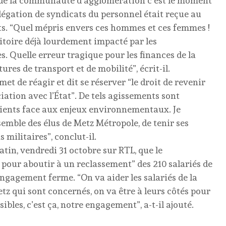
t de la communauté d’agglomération c’est le moment
légation de syndicats du personnel était reçue au
ts. “Quel mépris envers ces hommes et ces femmes !
toire déjà lourdement impacté par les
es. Quelle erreur tragique pour les finances de la
res de transport et de mobilité”, écrit-il.
et de réagir et dit se réserver “le droit de revenir
iation avec l’État”. De tels agissements sont
scients face aux enjeux environnementaux. Je
emble des élus de Metz Métropole, de tenir ses
ilitaires”, conclut-il.
atin, vendredi 31 octobre sur RTL, que le
s pour aboutir à un reclassement” des 210 salariés de
ngagement ferme. “On va aider les salariés de la
etz qui sont concernés, on va être à leurs côtés pour
ibles, c’est ça, notre engagement”, a-t-il ajouté.