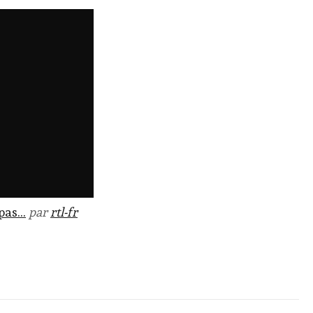
 pas…
par
rtl-fr