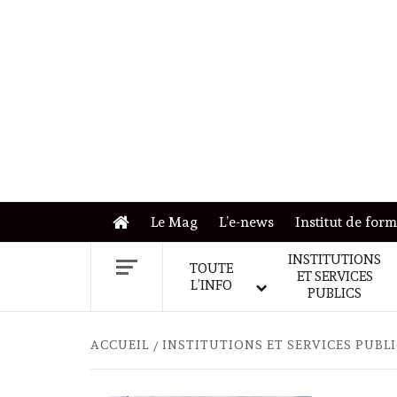
Skip
to
content
Le Mag
L’e-news
Institut de for
INSTITUTIONS
TOUTE
ET SERVICES
L’INFO
PUBLICS
ACCUEIL
INSTITUTIONS ET SERVICES PUBL