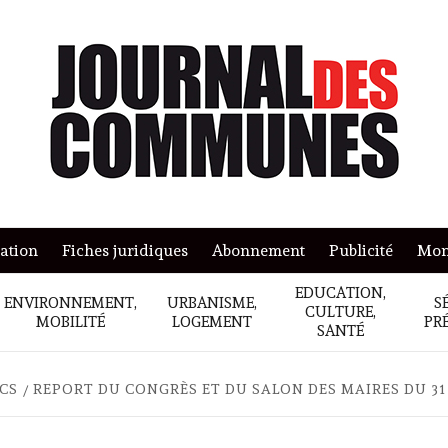
mation
Fiches juridiques
Abonnement
Publicité
Mon
EDUCATION,
ENVIRONNEMENT,
URBANISME,
S
CULTURE,
MOBILITÉ
LOGEMENT
PR
SANTÉ
ICS
REPORT DU CONGRÈS ET DU SALON DES MAIRES DU 31 