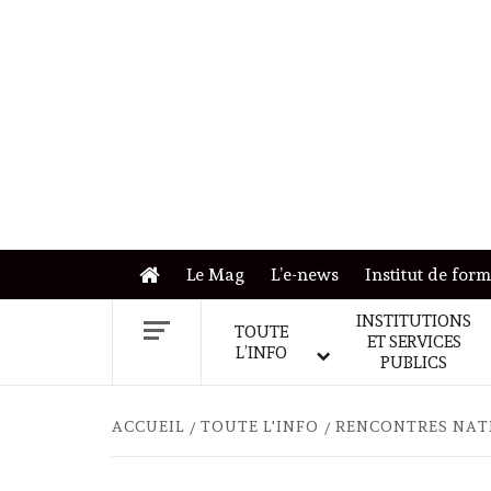
Skip
to
content
Le Mag
L’e-news
Institut de for
INSTITUTIONS
TOUTE
ET SERVICES
L’INFO
PUBLICS
ACCUEIL
TOUTE L'INFO
RENCONTRES NATI