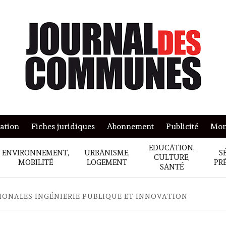
mation
Fiches juridiques
Abonnement
Publicité
Mon
EDUCATION,
ENVIRONNEMENT,
URBANISME,
S
CULTURE,
MOBILITÉ
LOGEMENT
PR
SANTÉ
ONALES INGÉNIERIE PUBLIQUE ET INNOVATION