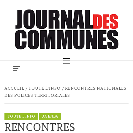
Skip
to
content
Primary
Menu
ACCUEIL
TOUTE L'INFO
RENCONTRES NATIONALES
DES POLICES TERRITORIALES
TOUTE L'INFO
AGENDA
RENCONTRES