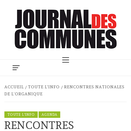
Skip
to
content
Primary
Menu
ACCUEIL
TOUTE L'INFO
RENCONTRES NATIONALES
DE L’ORGANIQUE
TOUTE L'INFO
AGENDA
RENCONTRES