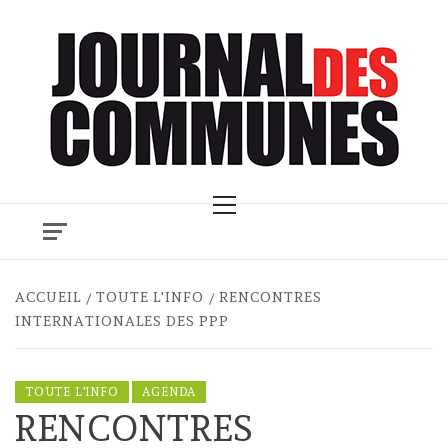
Skip
to
content
Primary
Menu
ACCUEIL
TOUTE L'INFO
RENCONTRES
INTERNATIONALES DES PPP
TOUTE L'INFO
AGENDA
RENCONTRES