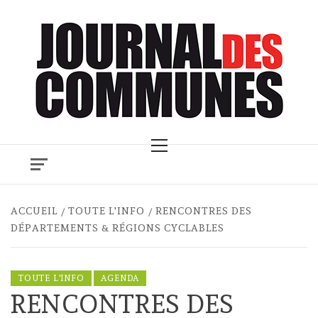
Skip
to
content
Primary
Menu
ACCUEIL
TOUTE L'INFO
RENCONTRES DES
DÉPARTEMENTS & RÉGIONS CYCLABLES
TOUTE L'INFO
AGENDA
RENCONTRES DES