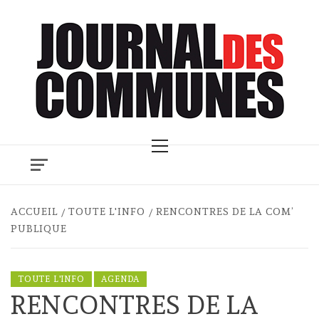
Skip
to
content
Primary
Menu
ACCUEIL
TOUTE L'INFO
RENCONTRES DE LA COM’
PUBLIQUE
TOUTE L'INFO
AGENDA
RENCONTRES DE LA