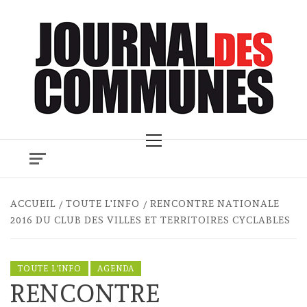
Skip
to
content
Primary
Menu
ACCUEIL
TOUTE L'INFO
RENCONTRE NATIONALE
2016 DU CLUB DES VILLES ET TERRITOIRES CYCLABLES
TOUTE L'INFO
AGENDA
RENCONTRE