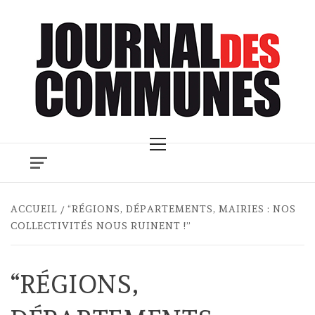
Skip
to
content
Primary
Menu
ACCUEIL
“RÉGIONS, DÉPARTEMENTS, MAIRIES : NOS
COLLECTIVITÉS NOUS RUINENT !”
“RÉGIONS,