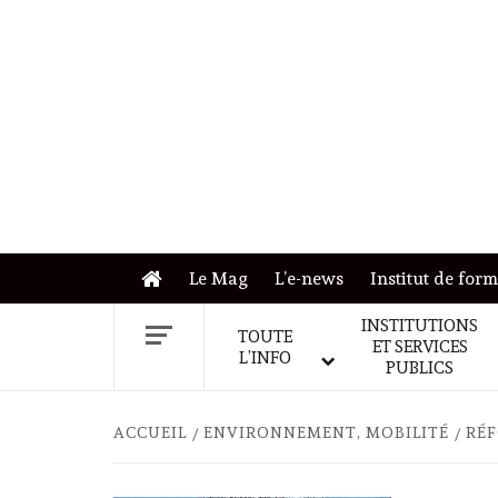
Skip
to
content
Le Mag
L’e-news
Institut de for
INSTITUTIONS
TOUTE
ET SERVICES
L’INFO
PUBLICS
ACCUEIL
ENVIRONNEMENT, MOBILITÉ
RÉF