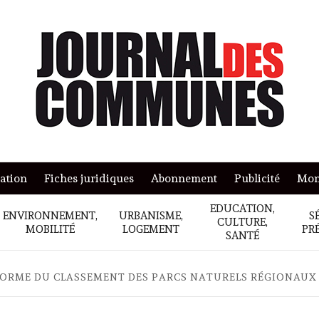
mation
Fiches juridiques
Abonnement
Publicité
Mon
EDUCATION,
ENVIRONNEMENT,
URBANISME,
S
CULTURE,
MOBILITÉ
LOGEMENT
PR
SANTÉ
ORME DU CLASSEMENT DES PARCS NATURELS RÉGIONAUX 