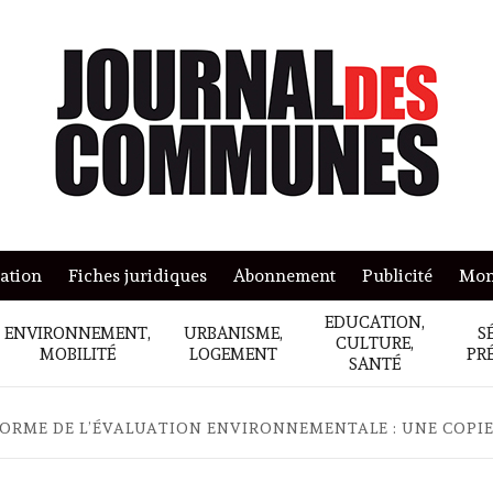
mation
Fiches juridiques
Abonnement
Publicité
Mon
EDUCATION,
ENVIRONNEMENT,
URBANISME,
S
CULTURE,
MOBILITÉ
LOGEMENT
PR
SANTÉ
ORME DE L’ÉVALUATION ENVIRONNEMENTALE : UNE COPIE