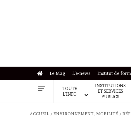
Skip
to
content
Le Mag
L’e-news
Institut de for
INSTITUTIONS
TOUTE
ET SERVICES
L’INFO
PUBLICS
ACCUEIL
ENVIRONNEMENT, MOBILITÉ
RÉF