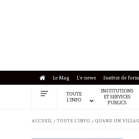
Skip
to
content
Le Mag
L’e-news
Institut de for
INSTITUTIONS
TOUTE
ET SERVICES
L’INFO
PUBLICS
ACCUEIL
TOUTE L'INFO
QUAND UN VILLAG