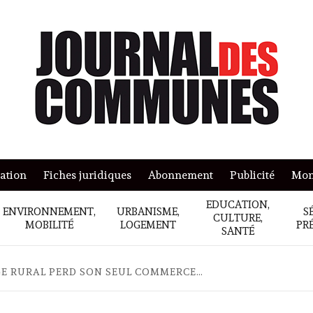
mation
Fiches juridiques
Abonnement
Publicité
Mon
EDUCATION,
ENVIRONNEMENT,
URBANISME,
S
CULTURE,
MOBILITÉ
LOGEMENT
PR
SANTÉ
E RURAL PERD SON SEUL COMMERCE…