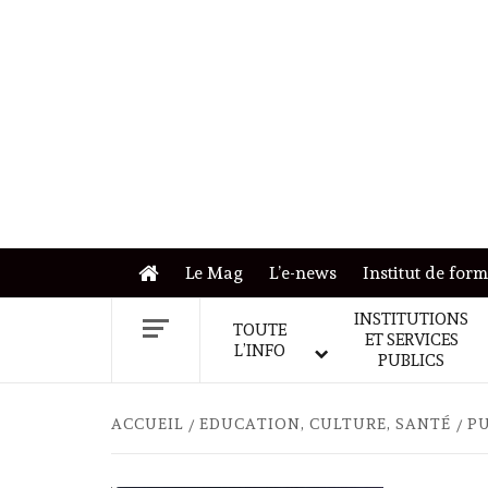
Skip
to
content
Le Mag
L’e-news
Institut de for
INSTITUTIONS
TOUTE
ET SERVICES
L’INFO
PUBLICS
ACCUEIL
EDUCATION, CULTURE, SANTÉ
PU