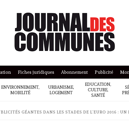
mation
Fiches juridiques
Abonnement
Publicité
Mon
EDUCATION,
ENVIRONNEMENT,
URBANISME,
S
CULTURE,
MOBILITÉ
LOGEMENT
PR
SANTÉ
BLICITÉS GÉANTES DANS LES STADES DE L’EURO 2016 : UN