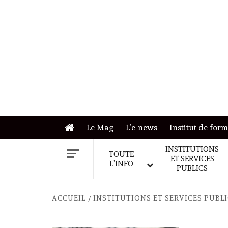
Skip
to
content
Le Mag
L’e-news
Institut de for
INSTITUTIONS
TOUTE
ET SERVICES
L’INFO
PUBLICS
ACCUEIL
INSTITUTIONS ET SERVICES PUBL