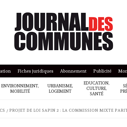
mation
Fiches juridiques
Abonnement
Publicité
Mon
EDUCATION,
ENVIRONNEMENT,
URBANISME,
S
CULTURE,
MOBILITÉ
LOGEMENT
PR
SANTÉ
ICS
PROJET DE LOI SAPIN 2 : LA COMMISSION MIXTE PARI