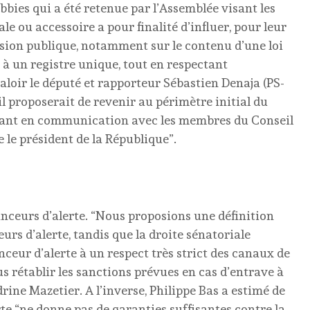
bbies qui a été retenue par l’Assemblée visant les
le ou accessoire a pour finalité d’influer, pour leur
cision publique, notamment sur le contenu d’une loi
à un registre unique, tout en respectant
aloir le député et rapporteur Sébastien Denaja (PS-
’il proposerait de revenir au périmètre initial du
entrant en communication avec les membres du Conseil
e le président de la République”.
anceurs d’alerte. “Nous proposions une définition
urs d’alerte, tandis que la droite sénatoriale
nceur d’alerte à un respect très strict des canaux de
s rétablir les sanctions prévues en cas d’entrave à
drine Mazetier. A l’inverse, Philippe Bas a estimé de
erte “ne donne pas de garanties suffisantes contre la