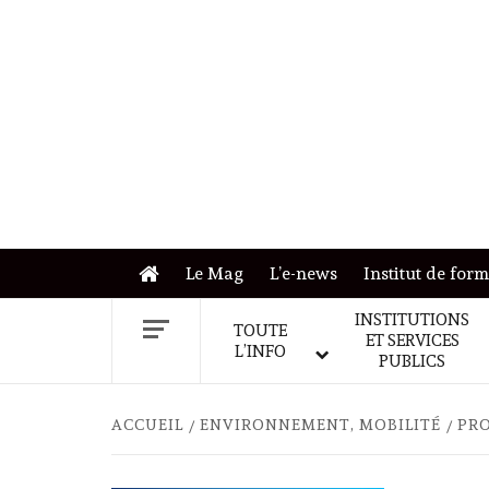
Skip
to
content
Le Mag
L’e-news
Institut de for
INSTITUTIONS
TOUTE
ET SERVICES
L’INFO
PUBLICS
ACCUEIL
ENVIRONNEMENT, MOBILITÉ
PRO