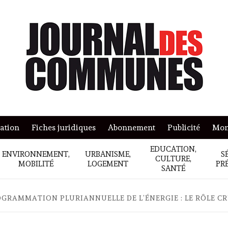
mation
Fiches juridiques
Abonnement
Publicité
Mon
EDUCATION,
ENVIRONNEMENT,
URBANISME,
S
CULTURE,
MOBILITÉ
LOGEMENT
PR
SANTÉ
GRAMMATION PLURIANNUELLE DE L’ÉNERGIE : LE RÔLE CR