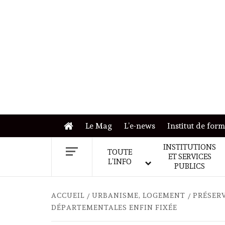
Skip
to
content
Le Mag
L’e-news
Institut de for
INSTITUTIONS
TOUTE
ET SERVICES
L’INFO
PUBLICS
ACCUEIL
URBANISME, LOGEMENT
PRÉSERV
DÉPARTEMENTALES ENFIN FIXÉE