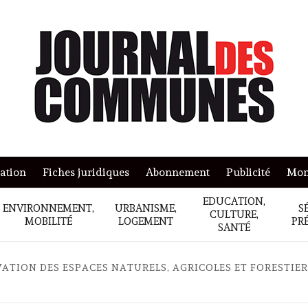
mation
Fiches juridiques
Abonnement
Publicité
Mon
EDUCATION,
ENVIRONNEMENT,
URBANISME,
S
CULTURE,
MOBILITÉ
LOGEMENT
PR
SANTÉ
ATION DES ESPACES NATURELS, AGRICOLES ET FORESTIE