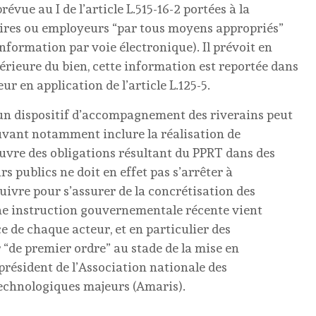
évue au I de l’article L.515-16-2 portées à la
aires ou employeurs “par tous moyens appropriés”
’information par voie électronique). Il prévoit en
térieure du bien, cette information est reportée dans
eur en application de l’article L.125-5.
u’un dispositif d’accompagnement des riverains peut
ouvant notamment inclure la réalisation de
 œuvre des obligations résultant du PPRT dans des
s publics ne doit en effet pas s’arrêter à
uivre pour s’assurer de la concrétisation des
ne instruction gouvernementale récente vient
ce de chaque acteur, et en particulier des
ir “de premier ordre” au stade de la mise en
e président de l’Association nationale des
 technologiques majeurs (Amaris).