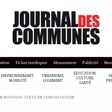
mation
Fiches juridiques
Abonnement
Publicité
Mon
EDUCATION,
ENVIRONNEMENT,
URBANISME,
S
CULTURE,
MOBILITÉ
LOGEMENT
PR
SANTÉ
UN NOUVEAU TEXTE EN CONSULTATION