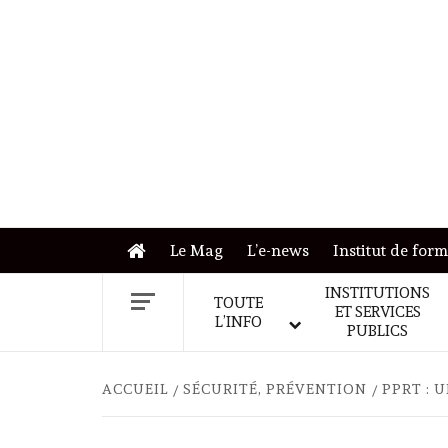
Skip
to
content
Le Mag
L’e-news
Institut de for
INSTITUTIONS
TOUTE
ET SERVICES
L’INFO
PUBLICS
ACCUEIL
SÉCURITÉ, PRÉVENTION
PPRT : 