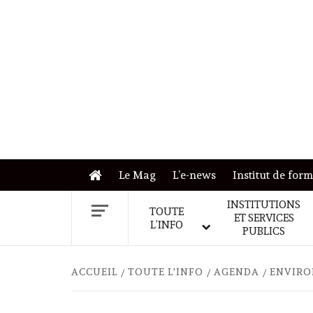
Skip
to
content
Le Mag
L’e-news
Institut de for
INSTITUTIONS
TOUTE
ET SERVICES
L’INFO
PUBLICS
ACCUEIL
TOUTE L'INFO
AGENDA
ENVIRO