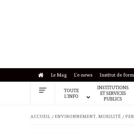
Skip
to
content
Le Mag
L’e-news
Institut de for
INSTITUTIONS
TOUTE
ET SERVICES
L’INFO
PUBLICS
ACCUEIL
ENVIRONNEMENT, MOBILITÉ
PER