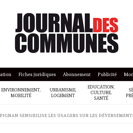
mation
Fiches juridiques
Abonnement
Publicité
Mon
EDUCATION,
ENVIRONNEMENT,
URBANISME,
S
CULTURE,
MOBILITÉ
LOGEMENT
PR
SANTÉ
PIGNAN SENSIBILISE LES USAGERS SUR LES DÉVERSEMENT