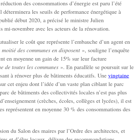
 de réduction des consommations d’énergie est paru l’été
 Il déterminera les seuils de performance énergétique à
 publié début 2020, a précisé le ministre Julien
s mi-novembre avec les acteurs de la rénovation.
tualiser le coût que représente l’embauche d’un agent en
a moitié des communes en disposent
», souligne l’enquête
sent en moyenne un gain de 15% sur leur facture
nne de toutes les communes
». En parallèle se poursuit sur le
sant à rénover plus de bâtiments éducatifs. Une
vingtaine
ur cet enjeu dont l’idée d’un vaste plan ciblant le parc
arc de bâtiments des collectivités locales n’est pas plus
enseignement (crèches, écoles, collèges et lycées), il est
coles représentent en moyenne 30 % des consommations des
sion du Salon des maires par l’Ordre des architectes, et
aires et d’élus locaux, délivre des recommandations,