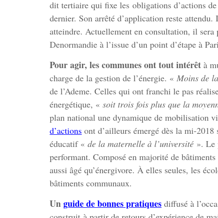
dit tertiaire qui fixe les obligations d’actions
dernier. Son arrêté d’application reste attendu.
atteindre. Actuellement en consultation, il sera
Denormandie à l’issue d’un point d’étape à Pari
Pour agir, les communes ont tout intérêt
à mu
charge de la gestion de l’énergie. «
Moins de l
de l’Ademe. Celles qui ont franchi le pas réali
énergétique, «
soit trois fois plus que la moye
plan national une dynamique de mobilisation vi
d’actions
ont d’ailleurs émergé dès la mi-2018 s
éducatif «
de la maternelle à l’université
». Le p
performant. Composé en majorité de bâtiments d’
aussi âgé qu’énergivore. À elles seules, les é
bâtiments communaux.
Un
guide de bonnes pratiques
diffusé à l’occa
construit à partir de retours d’expérience de m