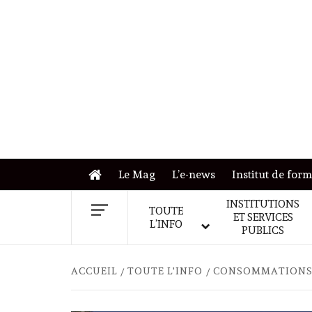
Skip
to
content
Le Mag
L’e-news
Institut de for
INSTITUTIONS
TOUTE
ET SERVICES
L’INFO
PUBLICS
ACCUEIL
TOUTE L'INFO
CONSOMMATIONS D