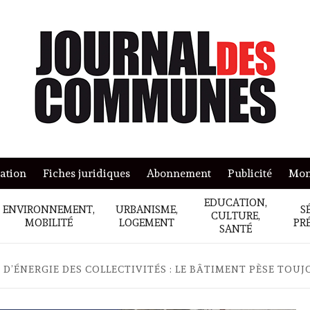
mation
Fiches juridiques
Abonnement
Publicité
Mon
EDUCATION,
ENVIRONNEMENT,
URBANISME,
S
CULTURE,
MOBILITÉ
LOGEMENT
PR
SANTÉ
’ÉNERGIE DES COLLECTIVITÉS : LE BÂTIMENT PÈSE TOUJ