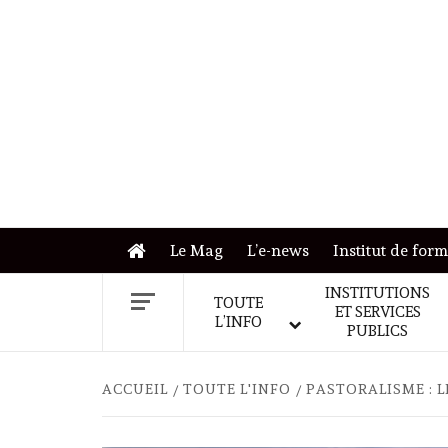
Skip
to
content
Le Mag
L’e-news
Institut de for
INSTITUTIONS
TOUTE
ET SERVICES
L’INFO
PUBLICS
ACCUEIL
TOUTE L'INFO
PASTORALISME : 