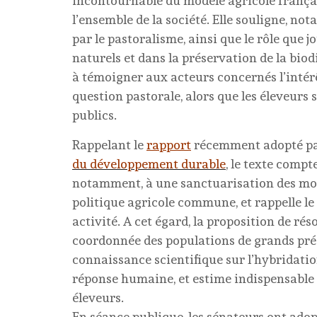
incontournable du modèle agricole français,
l’ensemble de la société. Elle souligne, no
par le pastoralisme, ainsi que le rôle que 
naturels et dans la préservation de la biod
à témoigner aux acteurs concernés l’intérê
question pastorale, alors que les éleveurs
publics.
Rappelant le
rapport
récemment adopté pa
du développement durable
, le texte compt
notamment, à une sanctuarisation des moye
politique agricole commune, et rappelle le
activité. A cet égard, la proposition de r
coordonnée des populations de grands préd
connaissance scientifique sur l’hybridatio
réponse humaine, et estime indispensable
éleveurs.
En séance publique, les sénateurs ont adopté