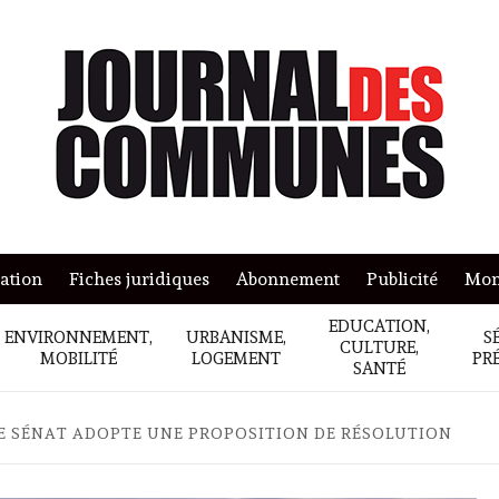
mation
Fiches juridiques
Abonnement
Publicité
Mon
EDUCATION,
ENVIRONNEMENT,
URBANISME,
S
CULTURE,
MOBILITÉ
LOGEMENT
PR
SANTÉ
LE SÉNAT ADOPTE UNE PROPOSITION DE RÉSOLUTION