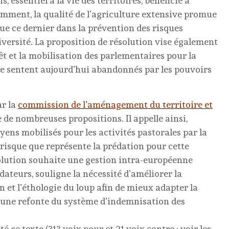
 essentiel à la vie des territoires, bénéficie à
tamment, la qualité de l’agriculture extensive promue
joue ce dernier dans la prévention des risques
iversité. La proposition de résolution vise également
t et la mobilisation des parlementaires pour la
 se sentent aujourd’hui abandonnés par les pouvoirs
r la
commission de l’aménagement du territoire et
e de nombreuses propositions. Il appelle ainsi,
ns mobilisés pour les activités pastorales par la
 risque que représente la prédation pour cette
ésolution souhaite une gestion intra-européenne
ateurs, souligne la nécessité d’améliorer la
n et l’éthologie du loup afin de mieux adapter la
 une refonte du système d’indemnisation des
 ce texte (313 voix pour et 21 voix contre ; voir les