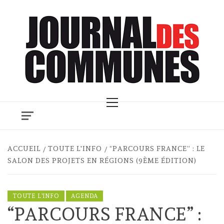
Skip
to
content
Primary
Menu
ACCUEIL
TOUTE L'INFO
“PARCOURS FRANCE” : LE
SALON DES PROJETS EN RÉGIONS (9ÈME ÉDITION)
TOUTE L'INFO
AGENDA
“PARCOURS FRANCE” :